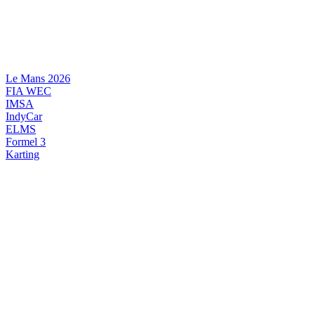
Videre
til
indhold
Le Mans 2026
FIA WEC
IMSA
IndyCar
ELMS
Formel 3
Karting
DANSK MOTORSPORT
INTERNATIONAL MOTORSPORT
ARTIKELSERIER