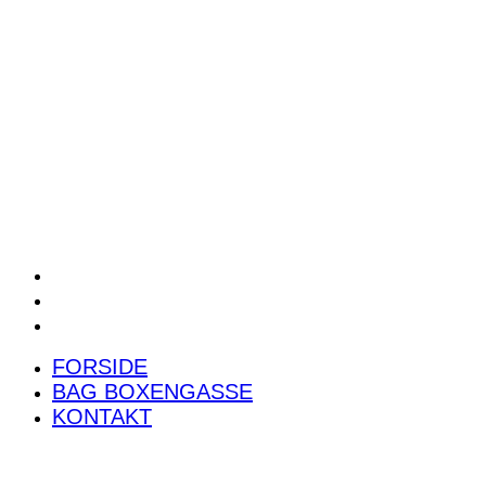
POWER RANKING
PODCAST
PRESSEMEDDELELSER
BILTEST
FORSIDE
BAG BOXENGASSE
KONTAKT
FORSIDE
BAG BOXENGASSE
KONTAKT