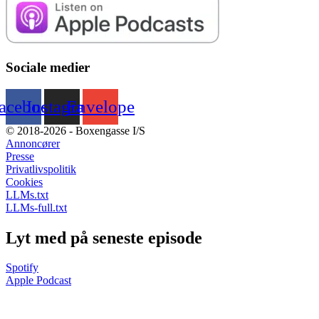
Sociale medier
acebook
Instagram
Envelope
© 2018-2026 - Boxengasse I/S
Annoncører
Presse
Privatlivspolitik
Cookies
LLMs.txt
LLMs-full.txt
Lyt med på seneste episode
Spotify
Apple Podcast