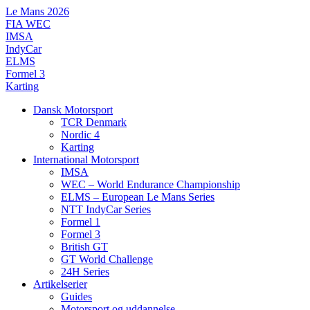
Videre
Le Mans 2026
til
FIA WEC
indhold
IMSA
IndyCar
ELMS
Formel 3
Karting
Dansk Motorsport
TCR Denmark
Nordic 4
Karting
International Motorsport
IMSA
WEC – World Endurance Championship
ELMS – European Le Mans Series
NTT IndyCar Series
Formel 1
Formel 3
British GT
GT World Challenge
24H Series
Artikelserier
Guides
Motorsport og uddannelse