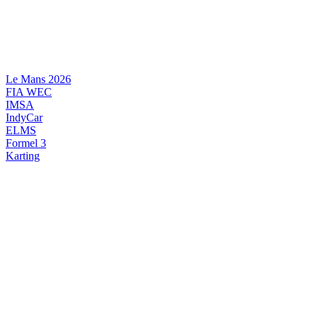
Videre
til
indhold
Le Mans 2026
FIA WEC
IMSA
IndyCar
ELMS
Formel 3
Karting
DANSK MOTORSPORT
INTERNATIONAL MOTORSPORT
ARTIKELSERIER