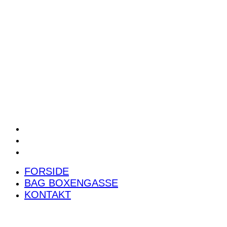
POWER RANKING
PODCAST
PRESSEMEDDELELSER
BILTEST
FORSIDE
BAG BOXENGASSE
KONTAKT
FORSIDE
BAG BOXENGASSE
KONTAKT