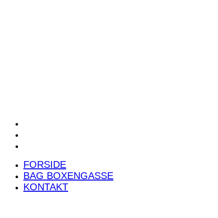
POWER RANKING
PODCAST
PRESSEMEDDELELSER
BILTEST
FORSIDE
BAG BOXENGASSE
KONTAKT
FORSIDE
BAG BOXENGASSE
KONTAKT