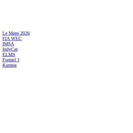
Videre
til
indhold
Le Mans 2026
FIA WEC
IMSA
IndyCar
ELMS
Formel 3
Karting
DANSK MOTORSPORT
INTERNATIONAL MOTORSPORT
ARTIKELSERIER