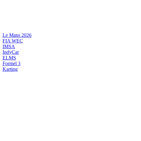
Videre
til
indhold
Le Mans 2026
FIA WEC
IMSA
IndyCar
ELMS
Formel 3
Karting
DANSK MOTORSPORT
INTERNATIONAL MOTORSPORT
ARTIKELSERIER