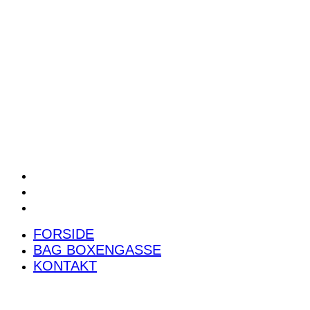
POWER RANKING
PODCAST
PRESSEMEDDELELSER
BILTEST
FORSIDE
BAG BOXENGASSE
KONTAKT
FORSIDE
BAG BOXENGASSE
KONTAKT