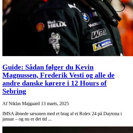
Guide: Sådan følger du Kevin
Magnussen, Frederik Vesti og alle de
andre danske kørere i 12 Hours of
Sebring
Af
Niklas Majgaard
13 marts, 2025
IMSA åbnede sæsonen med et brag af et Rolex 24 på Daytona i
januar – og nu er det tid ...