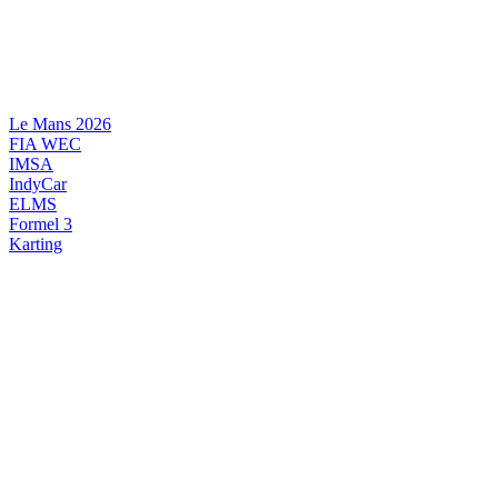
Videre
til
indhold
Le Mans 2026
FIA WEC
IMSA
IndyCar
ELMS
Formel 3
Karting
DANSK MOTORSPORT
INTERNATIONAL MOTORSPORT
ARTIKELSERIER