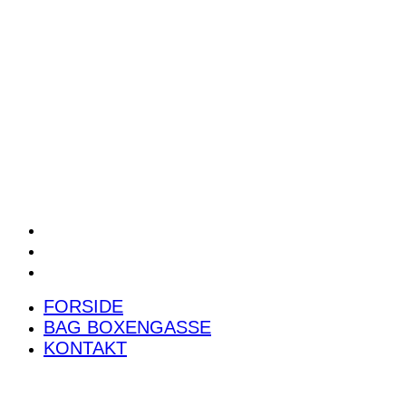
POWER RANKING
PODCAST
PRESSEMEDDELELSER
BILTEST
FORSIDE
BAG BOXENGASSE
KONTAKT
FORSIDE
BAG BOXENGASSE
KONTAKT