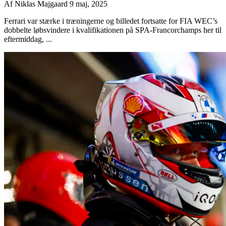
Af
Niklas Majgaard
9 maj, 2025
Ferrari var stærke i træningerne og billedet fortsatte for FIA WEC’s
dobbelte løbsvindere i kvalifikationen på SPA-Francorchamps her til
eftermiddag, ...