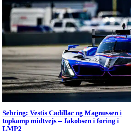
Sebring: Vestis Cadillac og Magnussen i
topkamp midtvejs – Jakobsen i føring i
LMP2