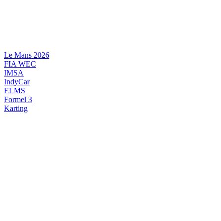
Videre
til
indhold
Le Mans 2026
FIA WEC
IMSA
IndyCar
ELMS
Formel 3
Karting
DANSK MOTORSPORT
INTERNATIONAL MOTORSPORT
ARTIKELSERIER