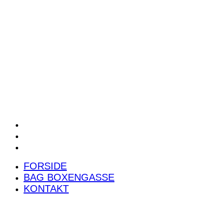
POWER RANKING
PODCAST
PRESSEMEDDELELSER
BILTEST
FORSIDE
BAG BOXENGASSE
KONTAKT
FORSIDE
BAG BOXENGASSE
KONTAKT