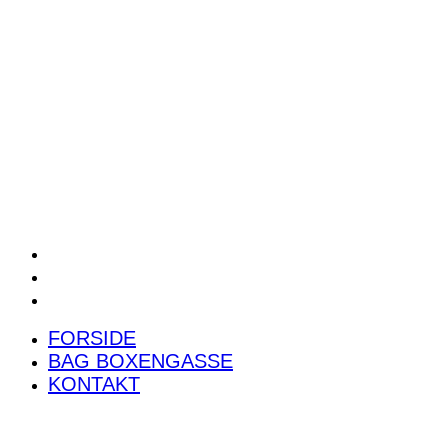
POWER RANKING
PODCAST
PRESSEMEDDELELSER
BILTEST
FORSIDE
BAG BOXENGASSE
KONTAKT
FORSIDE
BAG BOXENGASSE
KONTAKT