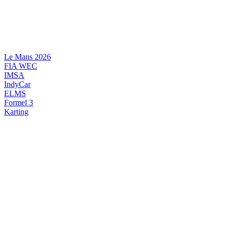
Videre
til
indhold
Le Mans 2026
FIA WEC
IMSA
IndyCar
ELMS
Formel 3
Karting
DANSK MOTORSPORT
INTERNATIONAL MOTORSPORT
ARTIKELSERIER