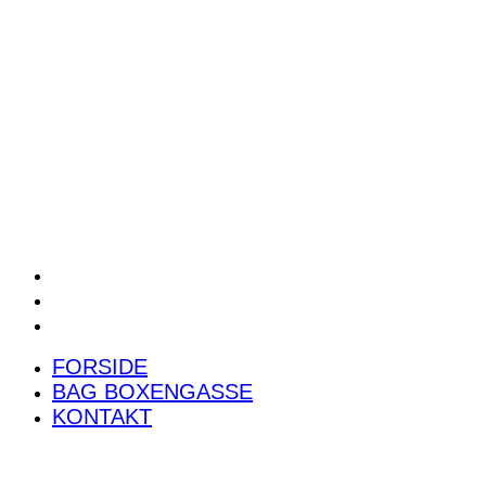
POWER RANKING
PODCAST
PRESSEMEDDELELSER
BILTEST
FORSIDE
BAG BOXENGASSE
KONTAKT
FORSIDE
BAG BOXENGASSE
KONTAKT