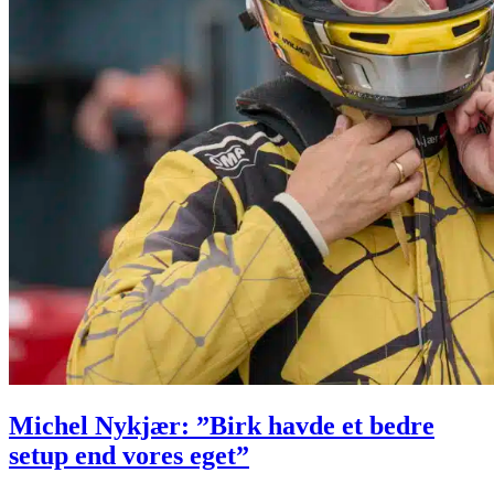
Michel Nykjær: ”Birk havde et bedre
setup end vores eget”