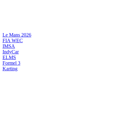
Videre
til
indhold
Le Mans 2026
FIA WEC
IMSA
IndyCar
ELMS
Formel 3
Karting
DANSK MOTORSPORT
INTERNATIONAL MOTORSPORT
ARTIKELSERIER