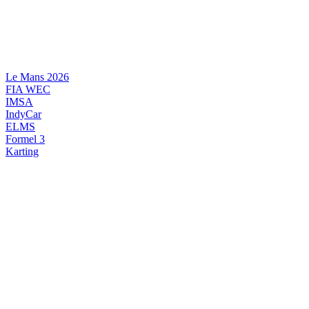
Videre
til
indhold
Le Mans 2026
FIA WEC
IMSA
IndyCar
ELMS
Formel 3
Karting
DANSK MOTORSPORT
INTERNATIONAL MOTORSPORT
ARTIKELSERIER