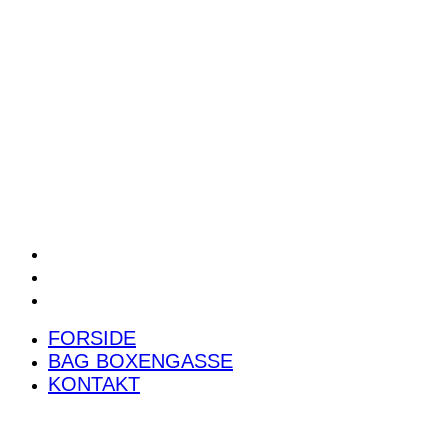
POWER RANKING
PODCAST
PRESSEMEDDELELSER
BILTEST
FORSIDE
BAG BOXENGASSE
KONTAKT
FORSIDE
BAG BOXENGASSE
KONTAKT