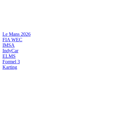
Videre
til
indhold
Le Mans 2026
FIA WEC
IMSA
IndyCar
ELMS
Formel 3
Karting
DANSK MOTORSPORT
INTERNATIONAL MOTORSPORT
ARTIKELSERIER