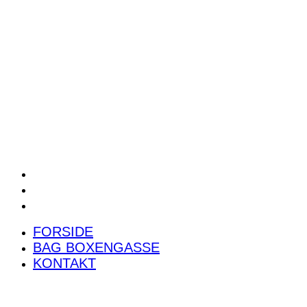
POWER RANKING
PODCAST
PRESSEMEDDELELSER
BILTEST
FORSIDE
BAG BOXENGASSE
KONTAKT
FORSIDE
BAG BOXENGASSE
KONTAKT