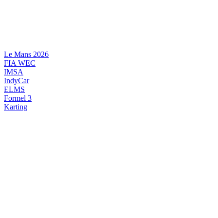
Videre
til
indhold
Le Mans 2026
FIA WEC
IMSA
IndyCar
ELMS
Formel 3
Karting
DANSK MOTORSPORT
INTERNATIONAL MOTORSPORT
ARTIKELSERIER