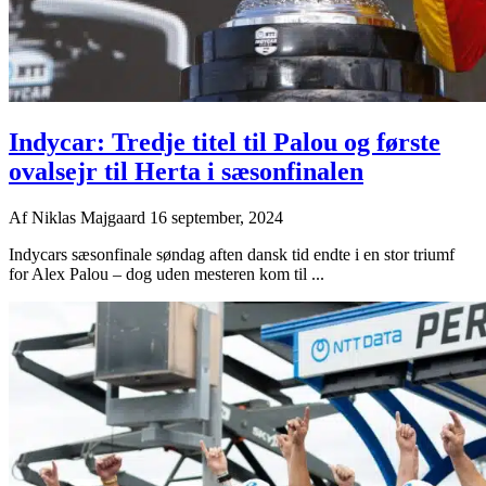
Indycar: Tredje titel til Palou og første
ovalsejr til Herta i sæsonfinalen
Af
Niklas Majgaard
16 september, 2024
Indycars sæsonfinale søndag aften dansk tid endte i en stor triumf
for Alex Palou – dog uden mesteren kom til ...