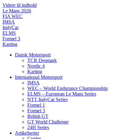
Videre til indhold
Le Mans 2026
FIA WEC
IMSA
IndyCar
ELMS
Formel 3
Karting
Dansk Motorsport
TCR Denmark
Nordic 4
Karting
International Motorsport
IMSA
WEC – World Endurance Championship
ELMS – European Le Mans Series
NTT IndyCar Series
Formel 1
Formel 3
British GT
GT World Challenge
24H Series
Artikelserier
Guides