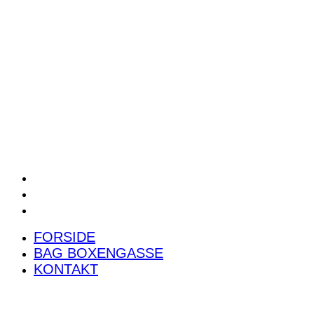
POWER RANKING
PODCAST
PRESSEMEDDELELSER
BILTEST
FORSIDE
BAG BOXENGASSE
KONTAKT
FORSIDE
BAG BOXENGASSE
KONTAKT