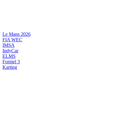
Videre
til
indhold
Le Mans 2026
FIA WEC
IMSA
IndyCar
ELMS
Formel 3
Karting
DANSK MOTORSPORT
INTERNATIONAL MOTORSPORT
ARTIKELSERIER