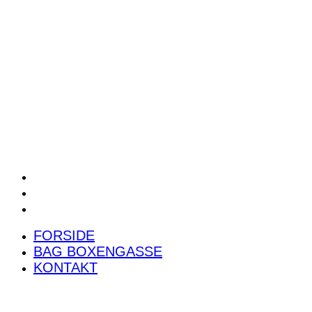
POWER RANKING
PODCAST
PRESSEMEDDELELSER
BILTEST
FORSIDE
BAG BOXENGASSE
KONTAKT
FORSIDE
BAG BOXENGASSE
KONTAKT