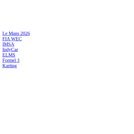
Videre
til
indhold
Le Mans 2026
FIA WEC
IMSA
IndyCar
ELMS
Formel 3
Karting
DANSK MOTORSPORT
INTERNATIONAL MOTORSPORT
ARTIKELSERIER