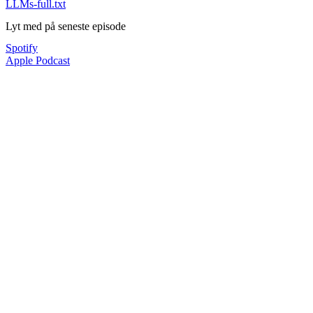
LLMs-full.txt
Lyt med på seneste episode
Spotify
Apple Podcast