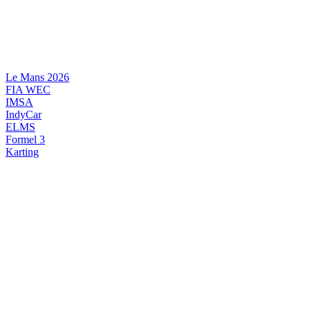
Videre
til
indhold
Le Mans 2026
FIA WEC
IMSA
IndyCar
ELMS
Formel 3
Karting
DANSK MOTORSPORT
INTERNATIONAL MOTORSPORT
ARTIKELSERIER