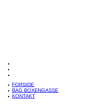
POWER RANKING
PODCAST
PRESSEMEDDELELSER
BILTEST
FORSIDE
BAG BOXENGASSE
KONTAKT
FORSIDE
BAG BOXENGASSE
KONTAKT