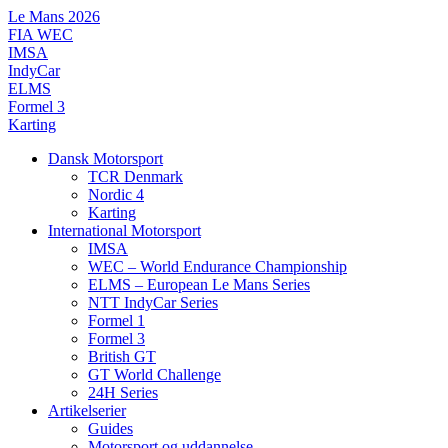
Videre
Le Mans 2026
til
FIA WEC
indhold
IMSA
IndyCar
ELMS
Formel 3
Karting
Dansk Motorsport
TCR Denmark
Nordic 4
Karting
International Motorsport
IMSA
WEC – World Endurance Championship
ELMS – European Le Mans Series
NTT IndyCar Series
Formel 1
Formel 3
British GT
GT World Challenge
24H Series
Artikelserier
Guides
Motorsport og uddannelse