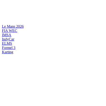
Videre
til
indhold
Le Mans 2026
FIA WEC
IMSA
IndyCar
ELMS
Formel 3
Karting
DANSK MOTORSPORT
INTERNATIONAL MOTORSPORT
ARTIKELSERIER