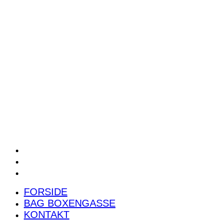
POWER RANKING
PODCAST
PRESSEMEDDELELSER
BILTEST
FORSIDE
BAG BOXENGASSE
KONTAKT
FORSIDE
BAG BOXENGASSE
KONTAKT