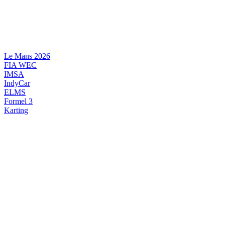
Videre
til
indhold
Le Mans 2026
FIA WEC
IMSA
IndyCar
ELMS
Formel 3
Karting
DANSK MOTORSPORT
INTERNATIONAL MOTORSPORT
ARTIKELSERIER