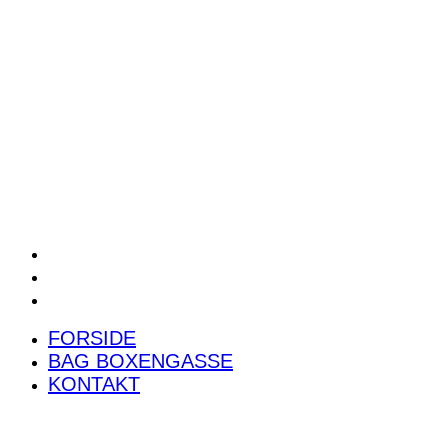
POWER RANKING
PODCAST
PRESSEMEDDELELSER
BILTEST
FORSIDE
BAG BOXENGASSE
KONTAKT
FORSIDE
BAG BOXENGASSE
KONTAKT