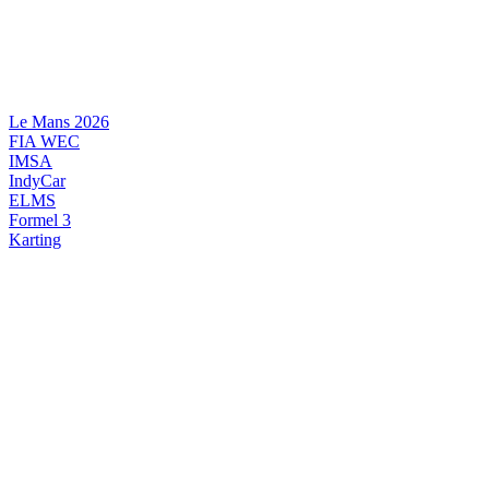
Videre
til
indhold
Le Mans 2026
FIA WEC
IMSA
IndyCar
ELMS
Formel 3
Karting
DANSK MOTORSPORT
INTERNATIONAL MOTORSPORT
ARTIKELSERIER