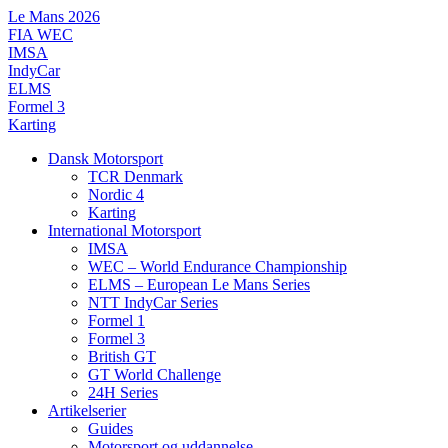
Videre
Le Mans 2026
til
FIA WEC
indhold
IMSA
IndyCar
ELMS
Formel 3
Karting
Dansk Motorsport
TCR Denmark
Nordic 4
Karting
International Motorsport
IMSA
WEC – World Endurance Championship
ELMS – European Le Mans Series
NTT IndyCar Series
Formel 1
Formel 3
British GT
GT World Challenge
24H Series
Artikelserier
Guides
Motorsport og uddannelse