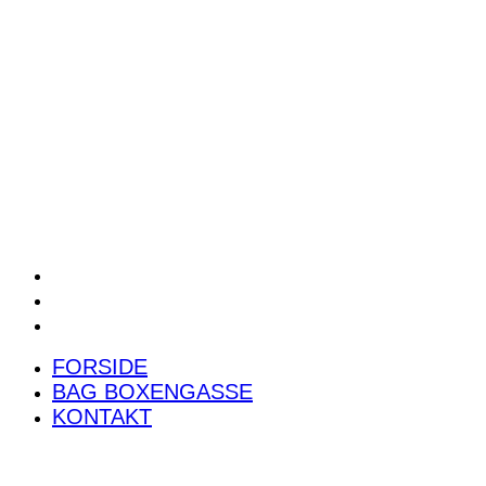
POWER RANKING
PODCAST
PRESSEMEDDELELSER
BILTEST
FORSIDE
BAG BOXENGASSE
KONTAKT
FORSIDE
BAG BOXENGASSE
KONTAKT