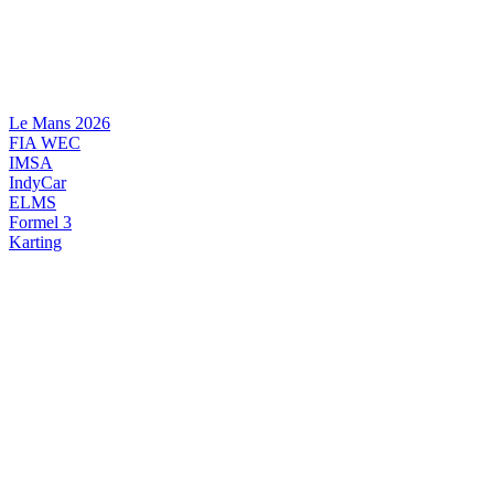
Videre
til
indhold
Le Mans 2026
FIA WEC
IMSA
IndyCar
ELMS
Formel 3
Karting
DANSK MOTORSPORT
INTERNATIONAL MOTORSPORT
ARTIKELSERIER