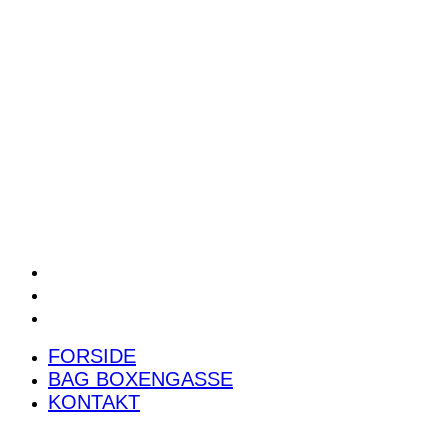
POWER RANKING
PODCAST
PRESSEMEDDELELSER
BILTEST
FORSIDE
BAG BOXENGASSE
KONTAKT
FORSIDE
BAG BOXENGASSE
KONTAKT