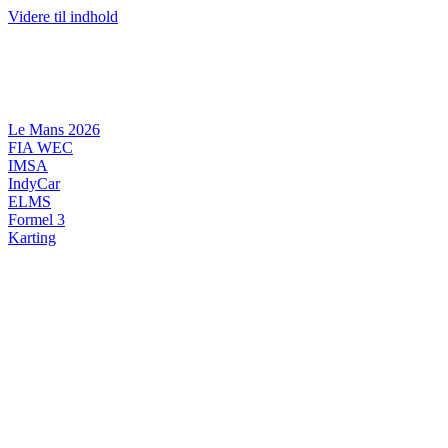
Videre til indhold
Le Mans 2026
FIA WEC
IMSA
IndyCar
ELMS
Formel 3
Karting
DANSK MOTORSPORT
INTERNATIONAL MOTORSPORT
ARTIKELSERIER