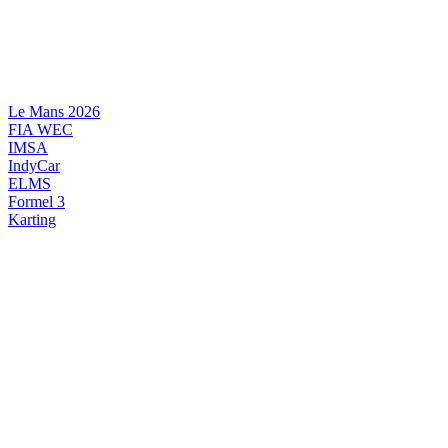
Videre
til
indhold
Le Mans 2026
FIA WEC
IMSA
IndyCar
ELMS
Formel 3
Karting
DANSK MOTORSPORT
INTERNATIONAL MOTORSPORT
ARTIKELSERIER