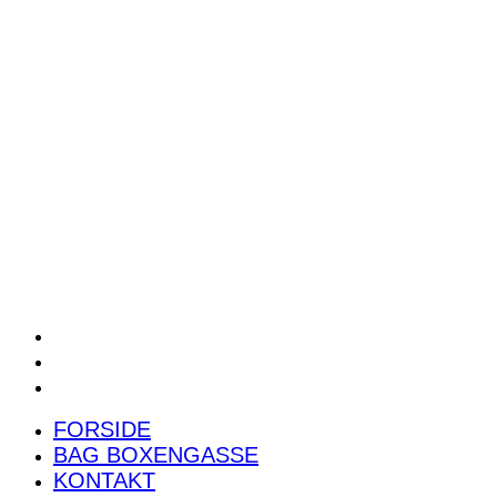
POWER RANKING
PODCAST
PRESSEMEDDELELSER
BILTEST
FORSIDE
BAG BOXENGASSE
KONTAKT
FORSIDE
BAG BOXENGASSE
KONTAKT