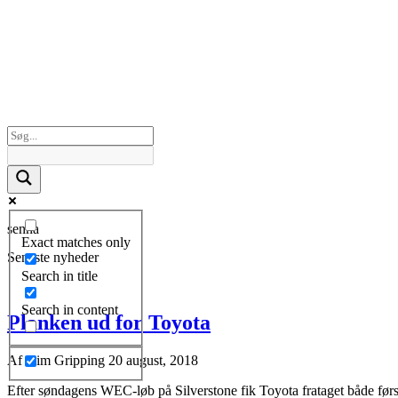
senna
Exact matches only
Seneste nyheder
Search in title
Search in content
Planken ud for Toyota
Af
Kim Gripping
20 august, 2018
Efter søndagens WEC-løb på Silverstone fik Toyota frataget både først