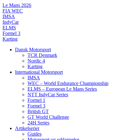
Videre
Le Mans 2026
til
FIA WEC
indhold
IMSA
IndyCar
ELMS
Formel 3
Karting
Dansk Motorsport
TCR Denmark
Nordic 4
Karting
International Motorsport
IMSA
WEC – World Endurance Championship
ELMS – European Le Mans Series
NTT IndyCar Series
Formel 1
Formel 3
British GT
GT World Challenge
24H Series
Artikelserier
Guides
Motorsport og uddannelse