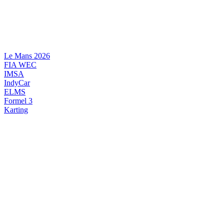
Videre
til
indhold
Le Mans 2026
FIA WEC
IMSA
IndyCar
ELMS
Formel 3
Karting
DANSK MOTORSPORT
INTERNATIONAL MOTORSPORT
ARTIKELSERIER