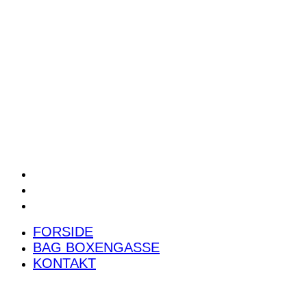
POWER RANKING
PODCAST
PRESSEMEDDELELSER
BILTEST
FORSIDE
BAG BOXENGASSE
KONTAKT
FORSIDE
BAG BOXENGASSE
KONTAKT