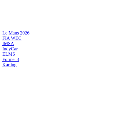
Videre
til
indhold
Le Mans 2026
FIA WEC
IMSA
IndyCar
ELMS
Formel 3
Karting
DANSK MOTORSPORT
INTERNATIONAL MOTORSPORT
ARTIKELSERIER