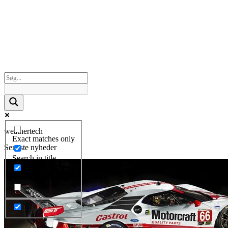
weathertech
Exact matches only
Seneste nyheder
Search in title
Search in content