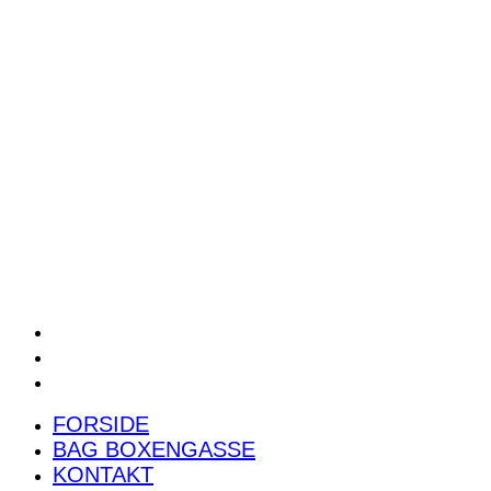
POWER RANKING
PODCAST
PRESSEMEDDELELSER
BILTEST
FORSIDE
BAG BOXENGASSE
KONTAKT
FORSIDE
BAG BOXENGASSE
KONTAKT