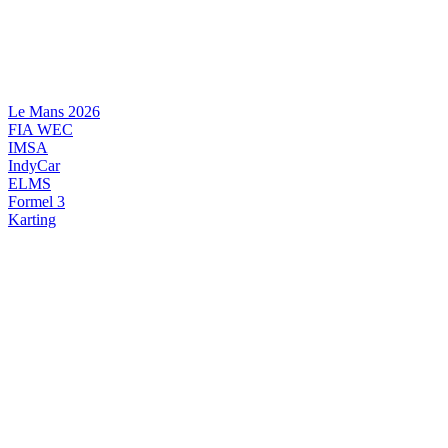
Videre
til
indhold
Le Mans 2026
FIA WEC
IMSA
IndyCar
ELMS
Formel 3
Karting
DANSK MOTORSPORT
INTERNATIONAL MOTORSPORT
ARTIKELSERIER