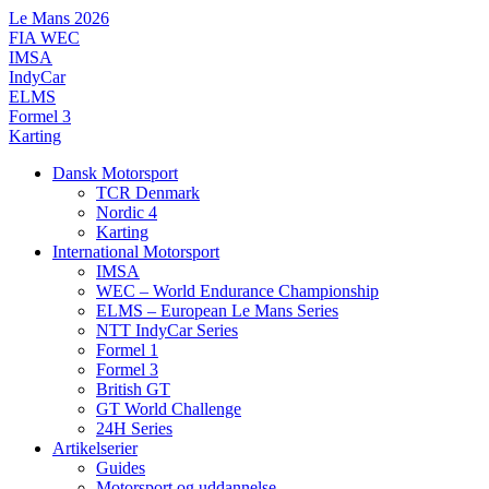
Videre
Le Mans 2026
til
FIA WEC
indhold
IMSA
IndyCar
ELMS
Formel 3
Karting
Dansk Motorsport
TCR Denmark
Nordic 4
Karting
International Motorsport
IMSA
WEC – World Endurance Championship
ELMS – European Le Mans Series
NTT IndyCar Series
Formel 1
Formel 3
British GT
GT World Challenge
24H Series
Artikelserier
Guides
Motorsport og uddannelse