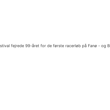
l
ival fejrede 99-året for de første racerløb på Fanø - og B