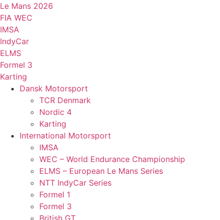
Videre
Le Mans 2026
til
FIA WEC
indhold
IMSA
IndyCar
ELMS
Formel 3
Karting
Dansk Motorsport
TCR Denmark
Nordic 4
Karting
International Motorsport
IMSA
WEC – World Endurance Championship
ELMS – European Le Mans Series
NTT IndyCar Series
Formel 1
Formel 3
British GT