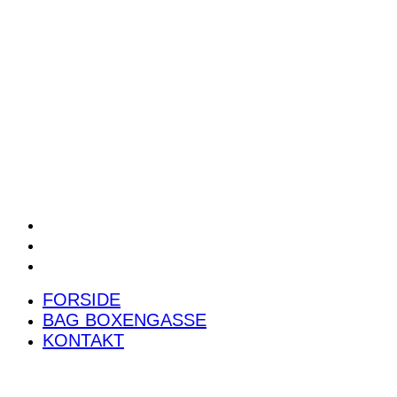
POWER RANKING
PODCAST
PRESSEMEDDELELSER
BILTEST
FORSIDE
BAG BOXENGASSE
KONTAKT
FORSIDE
BAG BOXENGASSE
KONTAKT