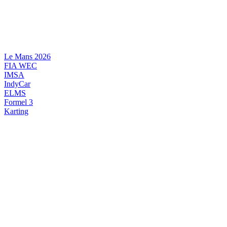
Videre
til
indhold
Le Mans 2026
FIA WEC
IMSA
IndyCar
ELMS
Formel 3
Karting
DANSK MOTORSPORT
INTERNATIONAL MOTORSPORT
ARTIKELSERIER