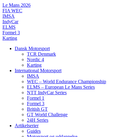
Videre
Le Mans 2026
til
FIA WEC
indhold
IMSA
IndyCar
ELMS
Formel 3
Karting
Dansk Motorsport
TCR Denmark
Nordic 4
Karting
International Motorsport
IMSA
WEC – World Endurance Championship
ELMS – European Le Mans Series
NTT IndyCar Series
Formel 1
Formel 3
British GT
GT World Challenge
24H Series
Artikelserier
Guides
Motorsport og uddannelse