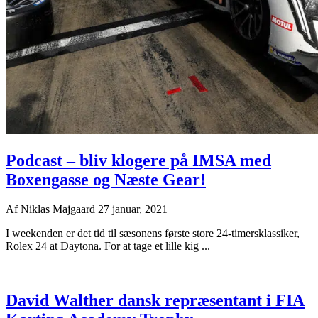
Podcast – bliv klogere på IMSA med
Boxengasse og Næste Gear!
Af
Niklas Majgaard
27 januar, 2021
I weekenden er det tid til sæsonens første store 24-timersklassiker,
Rolex 24 at Daytona. For at tage et lille kig ...
David Walther dansk repræsentant i FIA