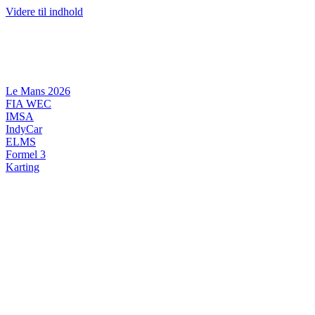
Videre til indhold
Le Mans 2026
FIA WEC
IMSA
IndyCar
ELMS
Formel 3
Karting
DANSK MOTORSPORT
INTERNATIONAL MOTORSPORT
ARTIKELSERIER