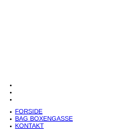
POWER RANKING
PODCAST
PRESSEMEDDELELSER
BILTEST
FORSIDE
BAG BOXENGASSE
KONTAKT
FORSIDE
BAG BOXENGASSE
KONTAKT