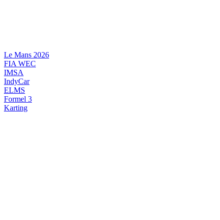
Videre
til
indhold
Le Mans 2026
FIA WEC
IMSA
IndyCar
ELMS
Formel 3
Karting
DANSK MOTORSPORT
INTERNATIONAL MOTORSPORT
ARTIKELSERIER