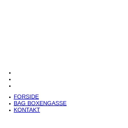
POWER RANKING
PODCAST
PRESSEMEDDELELSER
BILTEST
FORSIDE
BAG BOXENGASSE
KONTAKT
FORSIDE
BAG BOXENGASSE
KONTAKT