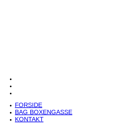
POWER RANKING
PODCAST
PRESSEMEDDELELSER
BILTEST
FORSIDE
BAG BOXENGASSE
KONTAKT
FORSIDE
BAG BOXENGASSE
KONTAKT