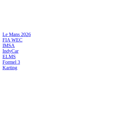
Videre
til
indhold
Le Mans 2026
FIA WEC
IMSA
IndyCar
ELMS
Formel 3
Karting
DANSK MOTORSPORT
INTERNATIONAL MOTORSPORT
ARTIKELSERIER