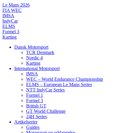
Videre
Le Mans 2026
til
FIA WEC
indhold
IMSA
IndyCar
ELMS
Formel 3
Karting
Dansk Motorsport
TCR Denmark
Nordic 4
Karting
International Motorsport
IMSA
WEC – World Endurance Championship
ELMS – European Le Mans Series
NTT IndyCar Series
Formel 1
Formel 3
British GT
GT World Challenge
24H Series
Artikelserier
Guides
Motorsport og uddannelse