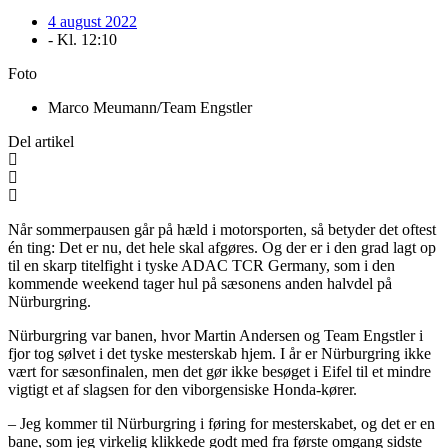
4 august 2022
- Kl.
12:10
Foto
Marco Meumann/Team Engstler
Del artikel
Når sommerpausen går på hæld i motorsporten, så betyder det oftest
én ting: Det er nu, det hele skal afgøres. Og der er i den grad lagt op
til en skarp titelfight i tyske ADAC TCR Germany, som i den
kommende weekend tager hul på sæsonens anden halvdel på
Nürburgring.
Nürburgring var banen, hvor Martin Andersen og Team Engstler i
fjor tog sølvet i det tyske mesterskab hjem. I år er Nürburgring ikke
vært for sæsonfinalen, men det gør ikke besøget i Eifel til et mindre
vigtigt et af slagsen for den viborgensiske Honda-kører.
– Jeg kommer til Nürburgring i føring for mesterskabet, og det er en
bane, som jeg virkelig klikkede godt med fra første omgang sidste