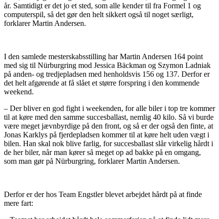
år. Samtidigt er det jo et sted, som alle kender til fra Formel 1 og
computerspil, så det gør den helt sikkert også til noget særligt,
forklarer Martin Andersen.
I den samlede mesterskabsstilling har Martin Andersen 164 point
med sig til Nürburgring mod Jessica Bäckman og Szymon Ladniak
på anden- og tredjepladsen med henholdsvis 156 og 137. Derfor er
det helt afgørende at få slået et større forspring i den kommende
weekend.
– Der bliver en god fight i weekenden, for alle biler i top tre kommer
til at køre med den samme succesballast, nemlig 40 kilo. Så vi burde
være meget jævnbyrdige på den front, og så er der også den finte, at
Jonas Karklys på fjerdepladsen kommer til at køre helt uden vægt i
bilen. Han skal nok blive farlig, for succesballast slår virkelig hårdt i
de her biler, når man kører så meget op ad bakke på en omgang,
som man gør på Nürburgring, forklarer Martin Andersen.
Derfor er der hos Team Engstler blevet arbejdet hårdt på at finde
mere fart: