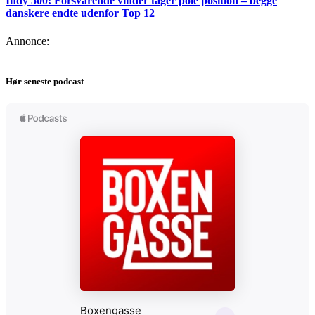
Indy 500: Forsvarende vinder tager pole position – begge
danskere endte udenfor Top 12
Annonce:
Hør seneste podcast