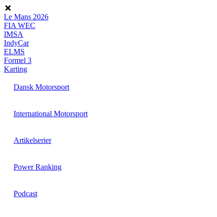
Videre
til
Le Mans 2026
indhold
FIA WEC
IMSA
IndyCar
ELMS
Formel 3
Karting
Dansk Motorsport
International Motorsport
Artikelserier
Power Ranking
Podcast