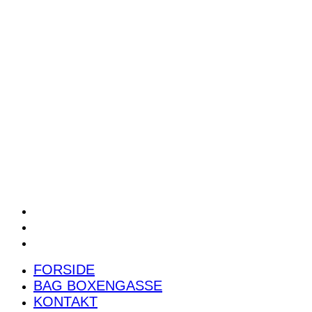
POWER RANKING
PODCAST
PRESSEMEDDELELSER
BILTEST
FORSIDE
BAG BOXENGASSE
KONTAKT
FORSIDE
BAG BOXENGASSE
KONTAKT