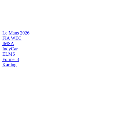
Videre
til
indhold
Le Mans 2026
FIA WEC
IMSA
IndyCar
ELMS
Formel 3
Karting
DANSK MOTORSPORT
INTERNATIONAL MOTORSPORT
ARTIKELSERIER