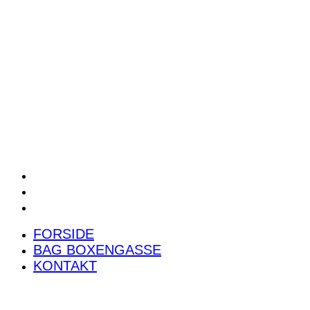
POWER RANKING
PODCAST
PRESSEMEDDELELSER
BILTEST
FORSIDE
BAG BOXENGASSE
KONTAKT
FORSIDE
BAG BOXENGASSE
KONTAKT