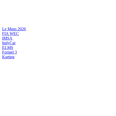
Videre
til
indhold
Le Mans 2026
FIA WEC
IMSA
IndyCar
ELMS
Formel 3
Karting
DANSK MOTORSPORT
INTERNATIONAL MOTORSPORT
ARTIKELSERIER