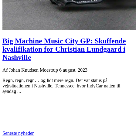
Big Machine Music City GP: Skuffende
kvalifikation for Christian Lundgaard i
Nashville
Af
Johan Knudsen Moestrup
6 august, 2023
Regn, regn, regn… og lidt mere regn. Det var status på
vejrsituationen i Nashville, Tennessee, hvor IndyCar natten til
søndag ...
Seneste nyheder