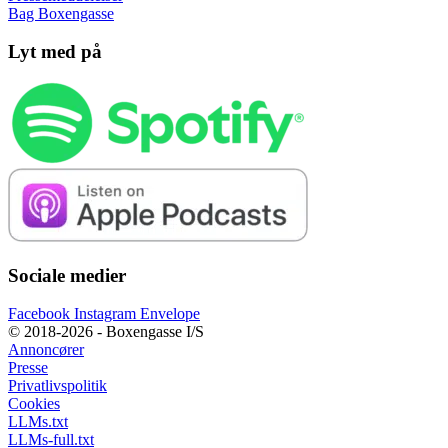
Bag Boxengasse
Lyt med på
Sociale medier
Facebook
Instagram
Envelope
© 2018-2026 - Boxengasse I/S
Annoncører
Presse
Privatlivspolitik
Cookies
LLMs.txt
LLMs-full.txt