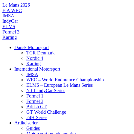
Videre
Le Mans 2026
til
FIA WEC
indhold
IMSA
IndyCar
ELMS
Formel 3
Karting
Dansk Motorsport
TCR Denmark
Nordic 4
Karting
International Motorsport
IMSA
WEC – World Endurance Championship
ELMS – European Le Mans Series
NTT IndyCar Series
Formel 1
Formel 3
British GT
GT World Challenge
24H Series
Artikelserier
Guides
Motorsport og uddannelse