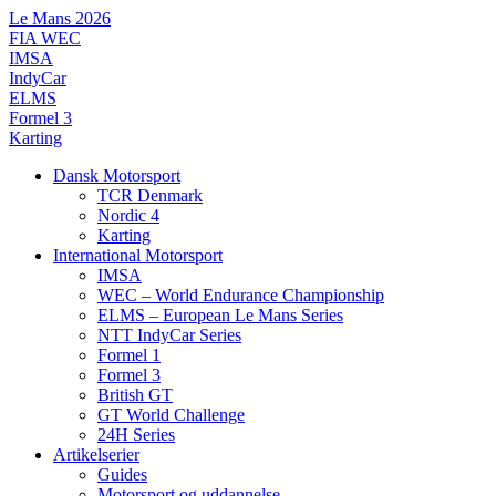
Videre
Le Mans 2026
til
FIA WEC
indhold
IMSA
IndyCar
ELMS
Formel 3
Karting
Dansk Motorsport
TCR Denmark
Nordic 4
Karting
International Motorsport
IMSA
WEC – World Endurance Championship
ELMS – European Le Mans Series
NTT IndyCar Series
Formel 1
Formel 3
British GT
GT World Challenge
24H Series
Artikelserier
Guides
Motorsport og uddannelse