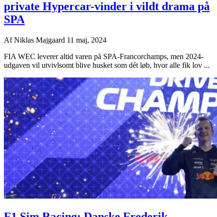
private Hypercar-vinder i vildt drama på
SPA
Af
Niklas Majgaard
11 maj, 2024
FIA WEC leverer altid varen på SPA-Francorchamps, men 2024-
udgaven vil utvivlsomt blive husket som dét løb, hvor alle fik lov ...
F1 Sim Racing: Danske Frederik