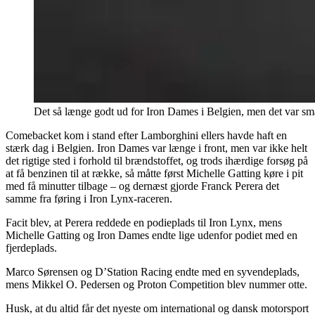
Det så længe godt ud for Iron Dames i Belgien, men det var små
Comebacket kom i stand efter Lamborghini ellers havde haft en
stærk dag i Belgien. Iron Dames var længe i front, men var ikke helt
det rigtige sted i forhold til brændstoffet, og trods ihærdige forsøg på
at få benzinen til at række, så måtte først Michelle Gatting køre i pit
med få minutter tilbage – og dernæst gjorde Franck Perera det
samme fra føring i Iron Lynx-raceren.
Facit blev, at Perera reddede en podieplads til Iron Lynx, mens
Michelle Gatting og Iron Dames endte lige udenfor podiet med en
fjerdeplads.
Marco Sørensen og D’Station Racing endte med en syvendeplads,
mens Mikkel O. Pedersen og Proton Competition blev nummer otte.
Husk, at du altid får det nyeste om international og dansk motorsport