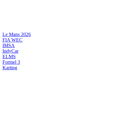
Videre
til
indhold
Le Mans 2026
FIA WEC
IMSA
IndyCar
ELMS
Formel 3
Karting
DANSK MOTORSPORT
INTERNATIONAL MOTORSPORT
ARTIKELSERIER