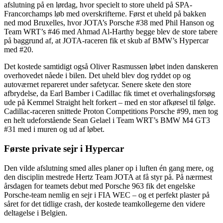
afslutning på en lørdag, hvor specielt to store uheld på SPA-
Francorchamps løb med overskrifterne. Først et uheld på bakken
ned mod Bruxelles, hvor JOTA’s Porsche #38 med Phil Hanson og
Team WRT’s #46 med Ahmad Al-Harthy begge blev de store tabere
på baggrund af, at JOTA-raceren fik et skub af BMW’s Hypercar
med #20.
Det kostede samtidigt også Oliver Rasmussen løbet inden danskeren
overhovedet nåede i bilen. Det uheld blev dog ryddet op og
autoværnet repareret under safetycar. Senere skete den store
afbrydelse, da Earl Bamber i Cadillac fik timet et overhalingsforsøg
ude på Kemmel Straight helt forkert – med en stor afkørsel til følge.
Cadillac-raceren snittede Proton Competitions Porsche #99, men tog
en helt udeforstående Sean Gelael i Team WRT’s BMW M4 GT3
#31 med i muren og ud af løbet.
Første private sejr i Hypercar
Den vilde afslutning smed alles planer op i luften én gang mere, og
den disciplin mestrede Hertz Team JOTA at få styr på. På nærmest
årsdagen for teamets debut med Porsche 963 fik det engelske
Porsche-team nemlig en sejr i FIA WEC – og et perfekt plaster på
såret for det tidlige crash, der kostede teamkollegerne den videre
deltagelse i Belgien.