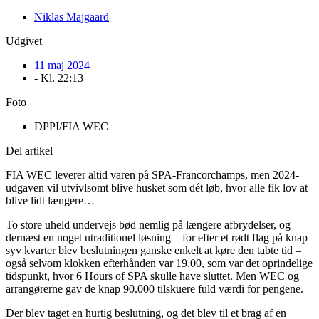
Niklas Majgaard
Udgivet
11 maj 2024
- Kl.
22:13
Foto
DPPI/FIA WEC
Del artikel
FIA WEC leverer altid varen på SPA-Francorchamps, men 2024-
udgaven vil utvivlsomt blive husket som dét løb, hvor alle fik lov at
blive lidt længere…
To store uheld undervejs bød nemlig på længere afbrydelser, og
dernæst en noget utraditionel løsning – for efter et rødt flag på knap
syv kvarter blev beslutningen ganske enkelt at køre den tabte tid –
også selvom klokken efterhånden var 19.00, som var det oprindelige
tidspunkt, hvor 6 Hours of SPA skulle have sluttet. Men WEC og
arrangørerne gav de knap 90.000 tilskuere fuld værdi for pengene.
Der blev taget en hurtig beslutning, og det blev til et brag af en