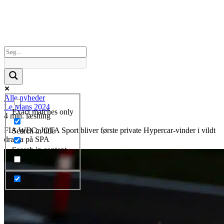
Alle nyheder
Le Mans 2024
Exact matches only
4 min. læsning
FIA WEC: JOTA Sport bliver første private Hypercar-vinder i vildt
Search in title
drama på SPA
Search in content