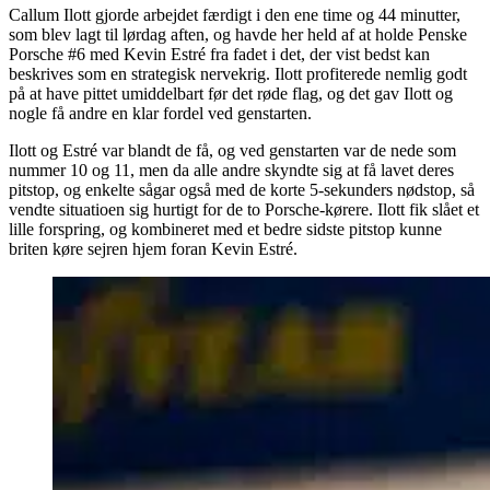
Callum Ilott gjorde arbejdet færdigt i den ene time og 44 minutter,
som blev lagt til lørdag aften, og havde her held af at holde Penske
Porsche #6 med Kevin Estré fra fadet i det, der vist bedst kan
beskrives som en strategisk nervekrig. Ilott profiterede nemlig godt
på at have pittet umiddelbart før det røde flag, og det gav Ilott og
nogle få andre en klar fordel ved genstarten.
Ilott og Estré var blandt de få, og ved genstarten var de nede som
nummer 10 og 11, men da alle andre skyndte sig at få lavet deres
pitstop, og enkelte sågar også med de korte 5-sekunders nødstop, så
vendte situatioen sig hurtigt for de to Porsche-kørere. Ilott fik slået et
lille forspring, og kombineret med et bedre sidste pitstop kunne
briten køre sejren hjem foran Kevin Estré.