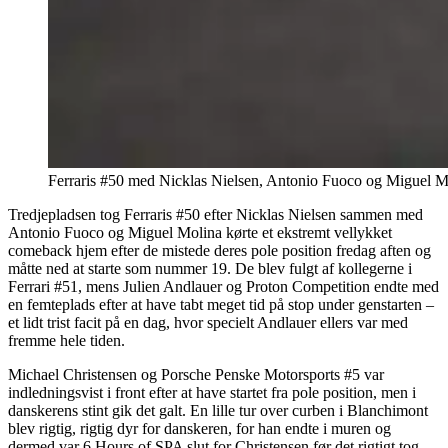
Ferraris #50 med Nicklas Nielsen, Antonio Fuoco og Miguel Moli
Tredjepladsen tog Ferraris #50 efter Nicklas Nielsen sammen med
Antonio Fuoco og Miguel Molina kørte et ekstremt vellykket
comeback hjem efter de mistede deres pole position fredag aften og
måtte ned at starte som nummer 19. De blev fulgt af kollegerne i
Ferrari #51, mens Julien Andlauer og Proton Competition endte med
en femteplads efter at have tabt meget tid på stop under genstarten –
et lidt trist facit på en dag, hvor specielt Andlauer ellers var med
fremme hele tiden.
Michael Christensen og Porsche Penske Motorsports #5 var
indledningsvist i front efter at have startet fra pole position, men i
danskerens stint gik det galt. En lille tur over curben i Blanchimont
blev rigtig, rigtig dyr for danskeren, for han endte i muren og
dermed var 6 Hours of SPA slut for Christensen før det rigtigt tog