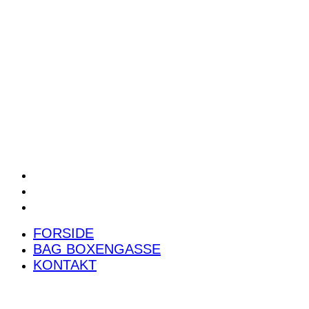
POWER RANKING
PODCAST
PRESSEMEDDELELSER
BILTEST
FORSIDE
BAG BOXENGASSE
KONTAKT
FORSIDE
BAG BOXENGASSE
KONTAKT