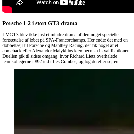
Porsche 1-2 i stort GT3-drama
LMGT3 blev ikke just et mindre drama af den noget specielle
fortsættelse af løbet på SPA-Francorchamps. Her endte det med en
dobbeltsejr til Porsche og Manthey Racing, der fik noget af et
comeback efter Alexander Malykhins kæmpecrash i kvalifikationen.
Duellen gik til sidste omgang, hvor Richard Lietz overhalede
teamkollegerne i #92 ind i Les Combes, og tog derefter sejren.