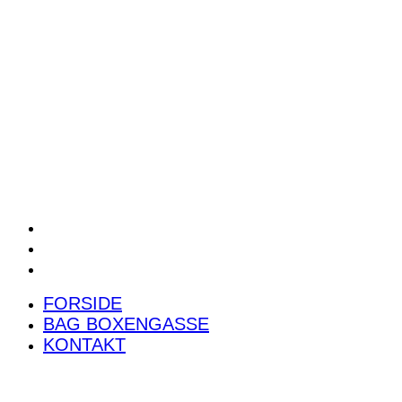
POWER RANKING
PODCAST
PRESSEMEDDELELSER
BILTEST
FORSIDE
BAG BOXENGASSE
KONTAKT
FORSIDE
BAG BOXENGASSE
KONTAKT