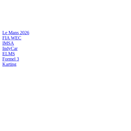
Videre
til
indhold
Le Mans 2026
FIA WEC
IMSA
IndyCar
ELMS
Formel 3
Karting
DANSK MOTORSPORT
INTERNATIONAL MOTORSPORT
ARTIKELSERIER