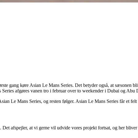
r første gang køre Asian Le Mans Series. Det betyder også, at sæsonen b
ns Series afgøres vanen tro i februar over to weekender i Dubai og Abu 
sian Le Mans Series, og resten følger. Asian Le Mans Series får et felt 
. Det afspejler, at vi gerne vil udvide vores projekt fortsat, og her bl