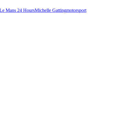
Le Mans 24 Hours
Michelle Gatting
motorsport