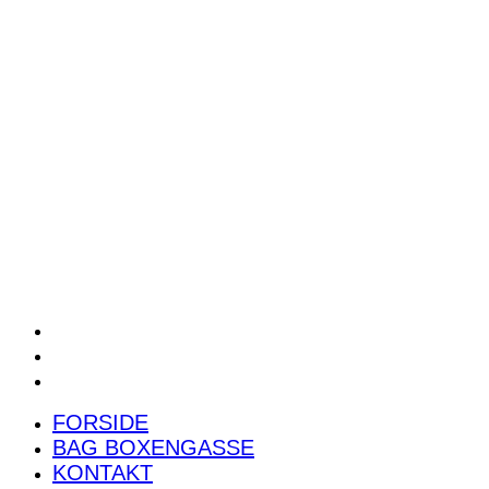
POWER RANKING
PODCAST
PRESSEMEDDELELSER
BILTEST
FORSIDE
BAG BOXENGASSE
KONTAKT
FORSIDE
BAG BOXENGASSE
KONTAKT