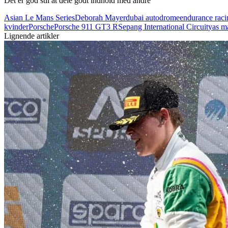
Det er god stil at dele godt indhold med andre
Asian Le Mans Series
Deborah Mayer
dubai autodrome
endurance raci
kvinder
Porsche
Porsche 911 GT3 R
Sepang International Circuit
yas ma
Lignende artikler