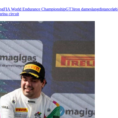
ng
FIA World Endurance Championship
GT3
iron dames
langdistanceløb
rina circuit