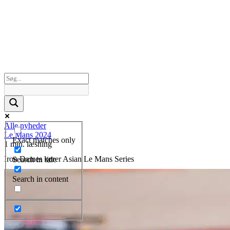
Alle nyheder
Le Mans 2024
Exact matches only
1 min. læsning
Iron Dames kører Asian Le Mans Series
Search in title
Search in content