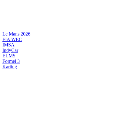
Videre
til
indhold
Le Mans 2026
FIA WEC
IMSA
IndyCar
ELMS
Formel 3
Karting
DANSK MOTORSPORT
INTERNATIONAL MOTORSPORT
ARTIKELSERIER