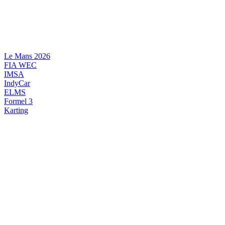
Videre
til
indhold
Le Mans 2026
FIA WEC
IMSA
IndyCar
ELMS
Formel 3
Karting
DANSK MOTORSPORT
INTERNATIONAL MOTORSPORT
ARTIKELSERIER