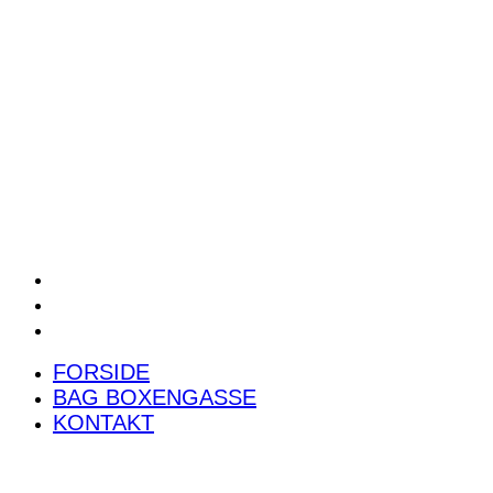
POWER RANKING
PODCAST
PRESSEMEDDELELSER
BILTEST
FORSIDE
BAG BOXENGASSE
KONTAKT
FORSIDE
BAG BOXENGASSE
KONTAKT