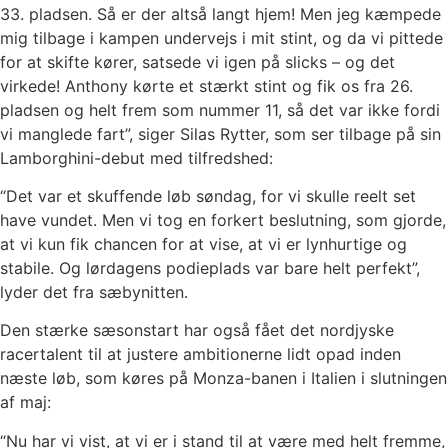
33. pladsen. Så er der altså langt hjem! Men jeg kæmpede
mig tilbage i kampen undervejs i mit stint, og da vi pittede
for at skifte kører, satsede vi igen på slicks – og det
virkede! Anthony kørte et stærkt stint og fik os fra 26.
pladsen og helt frem som nummer 11, så det var ikke fordi
vi manglede fart”, siger Silas Rytter, som ser tilbage på sin
Lamborghini-debut med tilfredshed:
“Det var et skuffende løb søndag, for vi skulle reelt set
have vundet. Men vi tog en forkert beslutning, som gjorde,
at vi kun fik chancen for at vise, at vi er lynhurtige og
stabile. Og lørdagens podieplads var bare helt perfekt”,
lyder det fra sæbynitten.
Den stærke sæsonstart har også fået det nordjyske
racertalent til at justere ambitionerne lidt opad inden
næste løb, som køres på Monza-banen i Italien i slutningen
af maj:
“Nu har vi vist, at vi er i stand til at være med helt fremme,