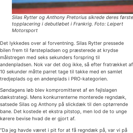
Silas Rytter og Anthony Pretorius sikrede deres først
topplacering i debutløbet i Frankrig. Foto: Leipert
Motorsport
Det lykkedes over al forventning. Silas Rytter pressede
bilen frem til førstepladsen og præsterede at krydse
målstregen med seks sekunders forspring til
andenpladsen. Nok var det dog ikke, så efter fratrækket af
10 sekunder måtte parret tage til takke med en samlet
tredjeplads og en andenplads i PRO-kategorien.
Søndagens løb blev kompromitteret af en fejlslagen
dækstrategi. Mens konkurrenterne monterede regndæk,
satsede Silas og Anthony på slickdæk til den optørrende
bane. Det kostede et ekstra pitstop, men lod de to unge
kørere bevise hvad de er gjort af.
“Da jeg havde været i pit for at få regndæk på, var vi på