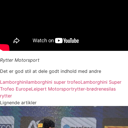
Rytter Motorsport
Det er god stil at dele godt indhold med andre
Lamborghini
lamborghini super trofeo
Lamborghini Super
Trofeo Europe
Leipert Motorsport
rytter-brødrene
silas
rytter
Lignende artikler