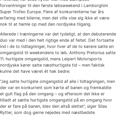
forventninger til den første løbsweekend i Lamborghini
Super Trofeo Europe. Flere af konkurrenterne har års
erfaring med bilerne, men det ville vise sig ikke at være
nok til at hamle op med den nordjyske tilgang.
Allerede i træningerne var det tydeligt, at den debuterende
duo var med i den helt rigtige ende af feltet. Det fortsatte
ind i de to tidtagninger, hvor hver af de to kørere satte en
omgangstid til weekendens to løb. Anthony Pretorius satte
11. hurtigste omgangstid, mens Leipert Motorsports
nordjyske kører satte næsthurtigste tid – men faktisk
kunne det have været ét hak bedre:
“Jeg satte hurtigste omgangstid af alle i tidtagningen, men
der var en konkurrent som kørte af banen og fremkaldte
et gult flag på den omgang – og eftersom det ikke er
tilladt at sætte hurtigste omgangstid på en omgang hvor
der er fare på banen, blev den altså slettet”, siger Silas
Rytter, som dog gerne nøjedes med næstbedste