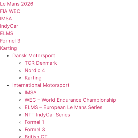
Videre
Le Mans 2026
til
FIA WEC
indhold
IMSA
IndyCar
ELMS
Formel 3
Karting
Dansk Motorsport
TCR Denmark
Nordic 4
Karting
International Motorsport
IMSA
WEC – World Endurance Championship
ELMS – European Le Mans Series
NTT IndyCar Series
Formel 1
Formel 3
British GT