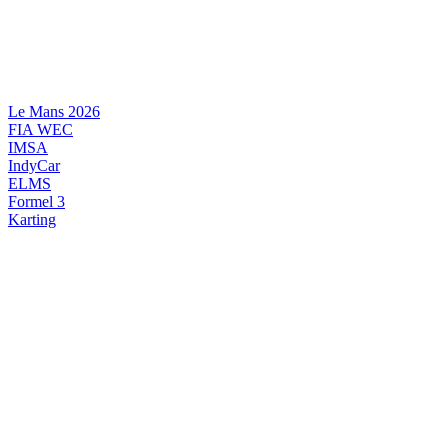
Videre
til
indhold
Le Mans 2026
FIA WEC
IMSA
IndyCar
ELMS
Formel 3
Karting
DANSK MOTORSPORT
INTERNATIONAL MOTORSPORT
ARTIKELSERIER