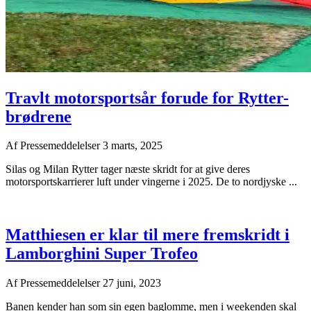
Travlt motorsportsår forude for Rytter-
brødrene
Af
Pressemeddelelser
3 marts, 2025
Silas og Milan Rytter tager næste skridt for at give deres
motorsportskarrierer luft under vingerne i 2025. De to nordjyske ...
Matthiesen er klar til mere fremskridt i
Lamborghini Super Trofeo
Af
Pressemeddelelser
27 juni, 2023
Banen kender han som sin egen baglomme, men i weekenden skal