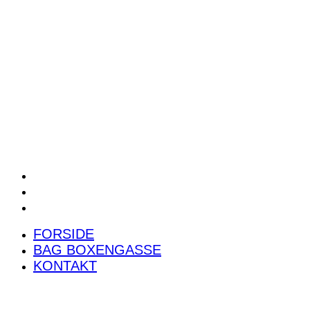
POWER RANKING
PODCAST
PRESSEMEDDELELSER
BILTEST
FORSIDE
BAG BOXENGASSE
KONTAKT
FORSIDE
BAG BOXENGASSE
KONTAKT