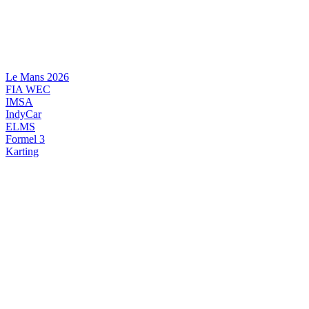
Videre
til
indhold
Le Mans 2026
FIA WEC
IMSA
IndyCar
ELMS
Formel 3
Karting
DANSK MOTORSPORT
INTERNATIONAL MOTORSPORT
ARTIKELSERIER