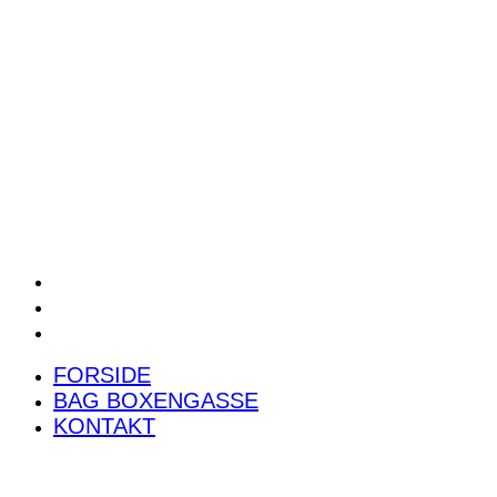
POWER RANKING
PODCAST
PRESSEMEDDELELSER
BILTEST
FORSIDE
BAG BOXENGASSE
KONTAKT
FORSIDE
BAG BOXENGASSE
KONTAKT