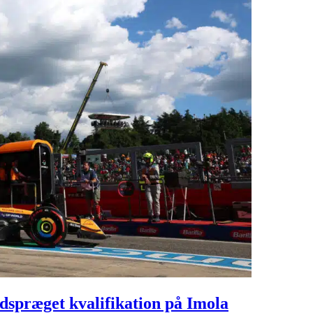
ldspræget kvalifikation på Imola