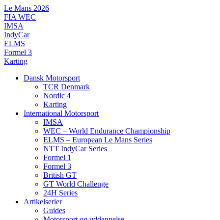
Videre
Le Mans 2026
til
FIA WEC
indhold
IMSA
IndyCar
ELMS
Formel 3
Karting
Dansk Motorsport
TCR Denmark
Nordic 4
Karting
International Motorsport
IMSA
WEC – World Endurance Championship
ELMS – European Le Mans Series
NTT IndyCar Series
Formel 1
Formel 3
British GT
GT World Challenge
24H Series
Artikelserier
Guides
Motorsport og uddannelse