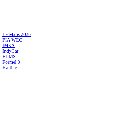
Videre
til
indhold
Le Mans 2026
FIA WEC
IMSA
IndyCar
ELMS
Formel 3
Karting
DANSK MOTORSPORT
INTERNATIONAL MOTORSPORT
ARTIKELSERIER