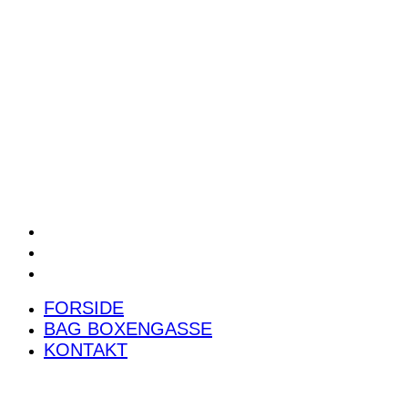
POWER RANKING
PODCAST
PRESSEMEDDELELSER
BILTEST
FORSIDE
BAG BOXENGASSE
KONTAKT
FORSIDE
BAG BOXENGASSE
KONTAKT