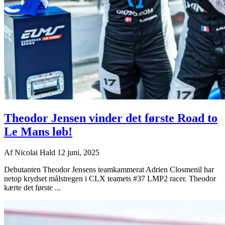
Theodor Jensen vinder det første Road to
Le Mans løb!
Af
Nicolai Hald
12 juni, 2025
Debutanten Theodor Jensens teamkammerat Adrien Closmenil har
netop krydset målstregen i CLX teamets #37 LMP2 racer. Theodor
kærte det første ...